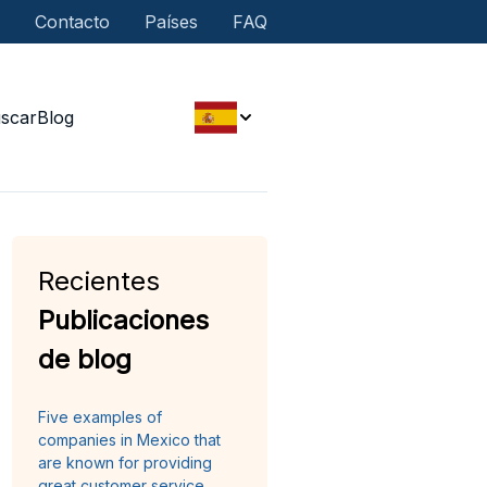
Contacto
Países
FAQ
scar
Blog
Recientes
Publicaciones
de blog
Five examples of
companies in Mexico that
are known for providing
great customer service