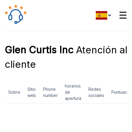
☰
Glen Curtis Inc
Atención al
cliente
horarios
Sitio
Phone
Redes
Sobre
de
Puntuació
web
number
sociales
apertura