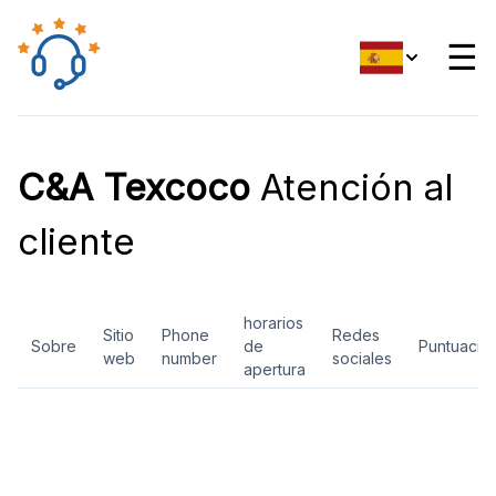
☰
C&A Texcoco
Atención al
cliente
horarios
Sitio
Phone
Redes
Sobre
de
Puntuació
web
number
sociales
apertura